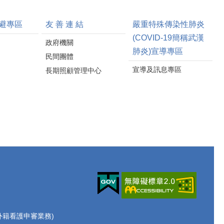
避專區
友 善 連 結
嚴重特殊傳染性肺炎
(COVID-19簡稱武漢
政府機關
肺炎)宣導專區
民間團體
宣導及訊息專區
長期照顧管理中心
70(外籍看護申審業務)