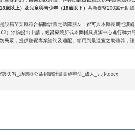
18歲以上）及兒童與青少年（18歲以下）
共新臺幤200萬元助
是設籍苗栗縣符合捐贈計畫之聽障朋友，都可與本縣長期照護處綜合
268462）洽詢提出申請，經醫療院所或本縣輔具資源中心進行
勢民眾，提供聽覺專業諮詢及適配、領用到最適宜之助聽器，讓
 守護失智_助聽器公益捐贈計畫實施辦法_成人_兒少.docx