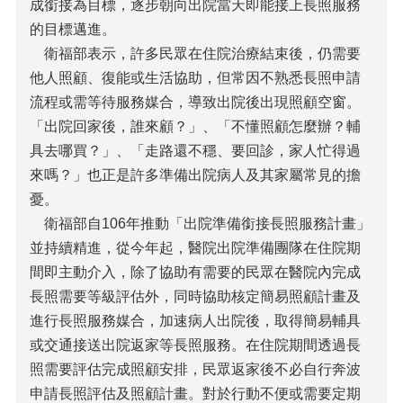
成銜接為目標，逐步朝向出院當天即能接上長照服務
的目標邁進。
衛福部表示，許多民眾在住院治療結束後，仍需要
他人照顧、復能或生活協助，但常因不熟悉長照申請
流程或需等待服務媒合，導致出院後出現照顧空窗。
「出院回家後，誰來顧？」、「不懂照顧怎麼辦？輔
具去哪買？」、「走路還不穩、要回診，家人忙得過
來嗎？」也正是許多準備出院病人及其家屬常見的擔
憂。
衛福部自106年推動「出院準備銜接長照服務計畫」
並持續精進，從今年起，醫院出院準備團隊在住院期
間即主動介入，除了協助有需要的民眾在醫院內完成
長照需要等級評估外，同時協助核定簡易照顧計畫及
進行長照服務媒合，加速病人出院後，取得簡易輔具
或交通接送出院返家等長照服務。在住院期間透過長
照需要評估完成照顧安排，民眾返家後不必自行奔波
申請長照評估及照顧計畫。對於行動不便或需要定期