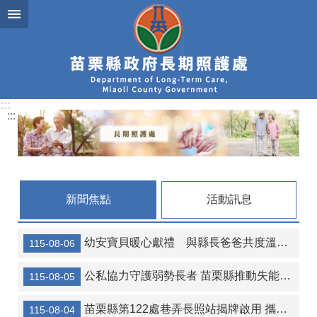
跳到主要內容區塊
:::
:::
新聞焦點
活動訊息
幼安寶貝暖心獻禮 與縣長爸爸共度溫馨父親節
115-08-06
公私協力守護弱勢長者 苗栗縣推動失能安置加碼補助 減輕家庭照顧負擔
115-08-05
苗栗縣第122處巷弄長照站揭牌啟用 攜手打造高齡友善幸福社區
115-08-04