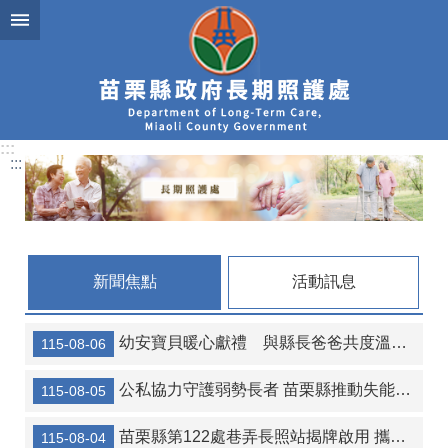
跳到主要內容區塊
:::
:::
新聞焦點
活動訊息
幼安寶貝暖心獻禮 與縣長爸爸共度溫馨父親節
115-08-06
公私協力守護弱勢長者 苗栗縣推動失能安置加碼補助 減輕家庭照顧負擔
115-08-05
苗栗縣第122處巷弄長照站揭牌啟用 攜手打造高齡友善幸福社區
115-08-04