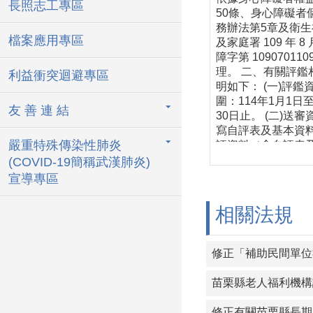
長照志工專區
50條、身心障礙者
務辦法第5章及衛
檔案應用專區
及家庭署 109 年 8
障字第 10907011
理。 二、有關評鑑
利益衝突迴避專區
明如下： (一)評鑑
圍：114年1月1日至
友 善 連 結
30日止。 (二)送
寫自評表及基本資
嚴重特殊傳染性肺炎
評資料（含自評表
表）1式4份於115年
(COVID-19簡稱武漢肺炎)
前，函送本府書面
宣導專區
將作為評鑑委員評
用。
相關法規
修正「補助民間單位
苗栗縣老人福利機構
修正有關苗栗縣長期