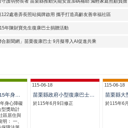
力守護弱勢長者 苗栗縣推動失能安置加碼補助 減輕家庭照顧負擔
第122處巷弄長照站揭牌啟用 攜手打造高齡友善幸福社區
115年陳財寶先生復康巴士捐贈活動
合新聞網」苗栗復康巴士 9月擬導入AI促進共乘
115-06-18
115-06-18
【公告】苗栗縣115年身心障礙者社區支持服務整合型獎助計畫-身心障礙者多元社區居住與生活服務評鑑案
苗栗縣政府小型復康巴士交通接送服務管理要點
5年身心障礙
於115年6月9日修正
於115年6
合型獎助計
社區居住與
說明： 一、
益保障法第