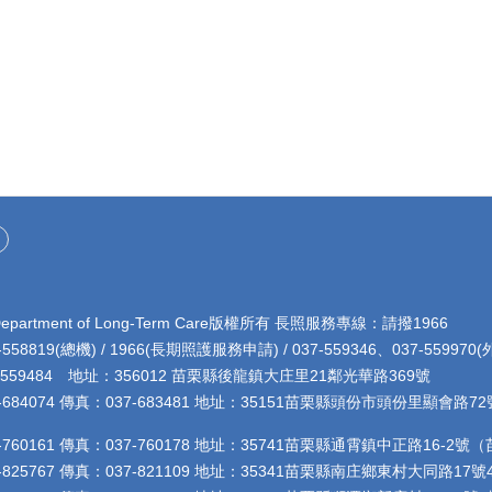
rtment of Long-Term Care版權所有 長照服務專線：請撥1966
8819(總機) / 1966(長期照護服務申請) / 037-559346、037-5599
4 地址：356012 苗栗縣後龍鎮大庄里21鄰光華路369號
684074 傳真：037-683481 地址：35151苗栗縣頭份市頭份里顯會
760161 傳真：037-760178 地址：35741苗栗縣通霄鎮中正路16-
825767 傳真：037-821109 地址：35341苗栗縣南庄鄉東村大同路