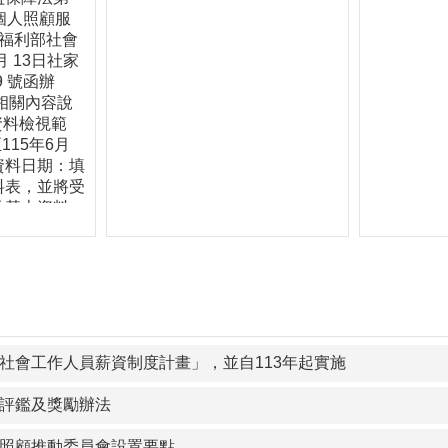
個人照顧服
生福利部社會
 月 13日社家
09 號函辦
相關內容說
資料檢視範
115年6月
審資料日期：填
料表，並將受
及基本資料
7月28日
確認審查後，
鑑現場評分使
社會工作人員薪資制度計畫」，並自113年起實施
評鑑及獎勵辦法
照顧推動委員會設置要點