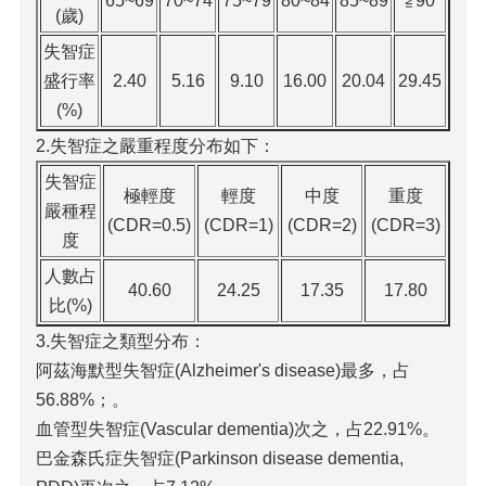
65~69
70~74
75~79
80~84
85~89
≧90
(歲)
失智症
盛行率
2.40
5.16
9.10
16.00
20.04
29.45
(%)
2.失智症之嚴重程度分布如下：
失智症
極輕度
輕度
中度
重度
嚴種程
(CDR=0.5)
(CDR=1)
(CDR=2)
(CDR=3)
度
人數占
40.60
24.25
17.35
17.80
比(%)
3.失智症之類型分布：
阿茲海默型失智症(Alzheimer's disease)最多，占
56.88%；。
血管型失智症(Vascular dementia)次之，占22.91%。
巴金森氏症失智症(Parkinson disease dementia,