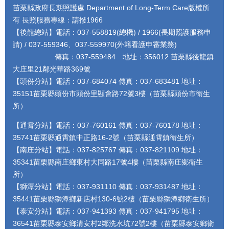
苗栗縣政府長期照護處 Department of Long-Term Care版權所
有 長照服務專線：請撥1966
【後龍總站】電話：037-558819(總機) / 1966(長期照護服務申
請) / 037-559346、037-559970(外籍看護申審業務)
傳真：037-559484 地址：356012 苗栗縣後龍鎮
大庄里21鄰光華路369號
【頭份分站】電話：037-684074 傳真：037-683481 地址：
35151苗栗縣頭份市頭份里顯會路72號3樓（苗栗縣頭份市衛生
所）
【通霄分站】電話：037-760161 傳真：037-760178 地址：
35741苗栗縣通霄鎮中正路16-2號（苗栗縣通霄鎮衛生所）
【南庄分站】電話：037-825767 傳真：037-821109 地址：
35341苗栗縣南庄鄉東村大同路17號4樓（苗栗縣南庄鄉衛生
所）
【獅潭分站】電話：037-931110 傳真：037-931487 地址：
35441苗栗縣獅潭鄉新店村130-6號2樓（苗栗縣獅潭鄉衛生所）
【泰安分站】電話：037-941393 傳真：037-941795 地址：
36541苗栗縣泰安鄉清安村2鄰洗水坑72號2樓（苗栗縣泰安鄉衛