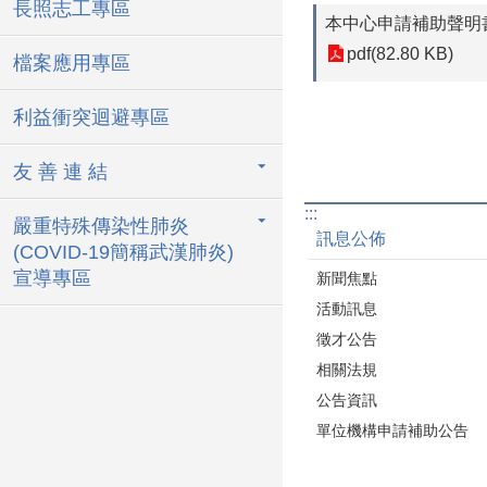
長照志工專區
本中心申請補助聲明
pdf(82.80 KB)
檔案應用專區
利益衝突迴避專區
友 善 連 結
:::
嚴重特殊傳染性肺炎
訊息公佈
(COVID-19簡稱武漢肺炎)
宣導專區
新聞焦點
活動訊息
徵才公告
相關法規
公告資訊
單位機構申請補助公告