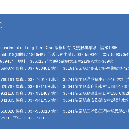
rtment of Long-Term Care版權所有 長照服務專線：請撥1966
8819(總機) / 1966(長期照護服務申請) / 037-559346、037-5599
4 地址：356012 苗栗縣後龍鎮大庄里21鄰光華路369號
684074 傳真：037-683481 地址：35151苗栗縣頭份市頭份里顯會
760161 傳真：037-760178 地址：35741苗栗縣通霄鎮中正路16-
825767 傳真：037-821109 地址：35341苗栗縣南庄鄉東村大同路
31110 傳真：037-931487 地址：35441苗栗縣獅潭鄉新店村130
941393 傳真：037-941795 地址：36541苗栗縣泰安鄉清安村2鄰
558920 傳真：037-558919 地址：35241苗栗縣三灣鄉三灣村親民
00、下午13:00~17:00