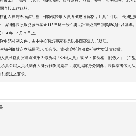
社會工作、醫學、護理、職能治療、物理治療、營養、藥學、公共衛生、老人
關直接工作經驗。
技術人員高等考試社會工作師或醫事人員考試應考資格，且具
1
年以上長期照
生福利部長照服務發展基金
115
年度一般性獎助計畫經費申請獎助項目及基準
至
114
年
12
月
5
日止。
附申請相關文件，由本中心聘請專家委員以書面審查方式辦理。
生福利部核定本縣長照3
.0
整合型計畫
-
家庭托顧服務輔導方案計畫經費。
職人員利益衝突迴避法第
2
條所稱「公職人員」或 第
3
條所稱「關係人」（含監
動檢具公職人員及關係人身分關係揭露表，據實揭露身分關係，未揭露者依同法
符利衝法之要求。
書