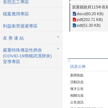
長照志工專區
苗栗縣政府115年長
檔案應用專區
docx(60.20 KB)
pdf(202.71 KB)
odt(51.30 KB)
利益衝突迴避專區
友 善 連 結
嚴重特殊傳染性肺炎
(COVID-19簡稱武漢肺炎)
:::
宣導專區
訊息公佈
新聞焦點
活動訊息
徵才公告
相關法規
公告資訊