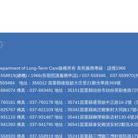
rtment of Long-Term Care版權所有 長照服務專線：請撥1966
8819(總機) / 1966(長期照護服務申請) / 037-559346、037-5599
4 地址：356012 苗栗縣後龍鎮大庄里21鄰光華路369號
684074 傳真：037-683481 地址：35151苗栗縣頭份市頭份里顯會
760161 傳真：037-760178 地址：35741苗栗縣通霄鎮中正路16-
825767 傳真：037-821109 地址：35341苗栗縣南庄鄉東村大同路
31110 傳真：037-931487 地址：35441苗栗縣獅潭鄉新店村130
941393 傳真：037-941795 地址：36541苗栗縣泰安鄉清安村2鄰
558920 傳真：037-558919 地址：35241苗栗縣三灣鄉三灣村親民