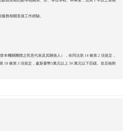
照顧或長期照顧等相關系、所、學位學程、科畢業，且具
1
年以上長期
顧服務相關直接工作經驗。
。
督本機關團體之民意代表及其關係人），依同法第
14
條第
2
項規定，
第
18
條第
3
項規定，處新臺幣
5
萬元以上
50
萬元以下罰鍰。並且檢附