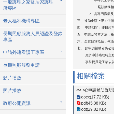
1.
專科以上學校
一般護理之家暨居家護理
照顧服務相
所專區
2.
具專門職業及
老人福利機構專區
三、
補助金額上限：依衛
四、
申請期間：即日起
長期照顧服務人員認證及登錄
五、
申請及審查方法：檢
專區
六、
全案預算概估：依衛
七、
如申請補助者為公
申請外籍看護工專區
應於申請補助時主
事前揭露電子檔以
長期照顧服務申請
相關檔案
影片播放
本中心申請補助聲明
照片播放
docx(17.72 KB)
政府公開資訊
pdf(45.38 KB)
odt(29.82 KB)