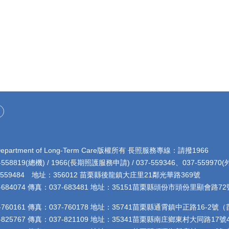
rtment of Long-Term Care版權所有 長照服務專線：請撥1966
8819(總機) / 1966(長期照護服務申請) / 037-559346、037-5599
4 地址：356012 苗栗縣後龍鎮大庄里21鄰光華路369號
684074 傳真：037-683481 地址：35151苗栗縣頭份市頭份里顯會
760161 傳真：037-760178 地址：35741苗栗縣通霄鎮中正路16-
825767 傳真：037-821109 地址：35341苗栗縣南庄鄉東村大同路