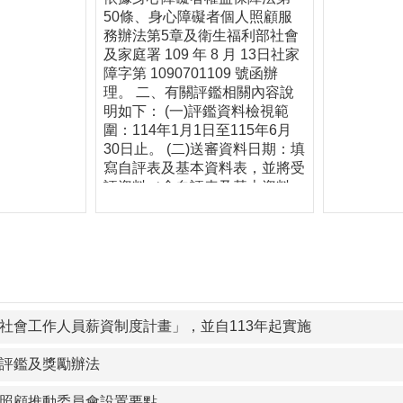
50條、身心障礙者個人照顧服
務辦法第5章及衛生福利部社會
及家庭署 109 年 8 月 13日社家
障字第 1090701109 號函辦
理。 二、有關評鑑相關內容說
明如下： (一)評鑑資料檢視範
圍：114年1月1日至115年6月
30日止。 (二)送審資料日期：填
寫自評表及基本資料表，並將受
評資料（含自評表及基本資料
表）1式4份於115年7月28日
前，函送本府書面確認審查後，
將作為評鑑委員評鑑現場評分使
用。
社會工作人員薪資制度計畫」，並自113年起實施
評鑑及獎勵辦法
照顧推動委員會設置要點