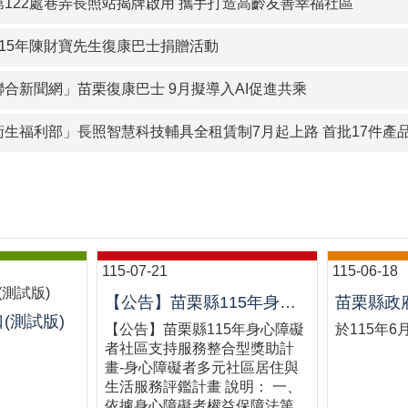
第122處巷弄長照站揭牌啟用 攜手打造高齡友善幸福社區
115年陳財寶先生復康巴士捐贈活動
合新聞網」苗栗復康巴士 9月擬導入AI促進共乘
衛生福利部」長照智慧科技輔具全租賃制7月起上路 首批17件產
115-07-21
115-06-18
【公告】苗栗縣115年身心障礙者社區支持服務整合型獎助計畫-身心障礙者多元社區居住與生活服務評鑑案
(測試版)
【公告】苗栗縣115年身心障礙
於115年6
者社區支持服務整合型獎助計
畫-身心障礙者多元社區居住與
生活服務評鑑計畫 說明： 一、
依據身心障礙者權益保障法第