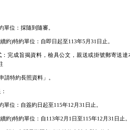
約單位：採隨到隨審。
(
續約
)
特約單位：自即日起至
113
年
5
月
31
日止。
式：完成旨揭資料，檢具公文，親送或掛號郵寄送
達
註
請特
約長照資料」。
限：
約單位：自簽約日起至
115
年
12
月
31
日止。
(
續約
)
特約單位：自
113
年
2
月
1
日至
115
年
12
月
31
日止