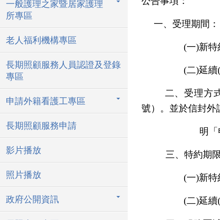
公告事項
：
一般護理之家暨居家護理
所專區
一、受理期間：
老人福利機構專區
(
一
)
新特
長期照顧服務人員認證及登錄
(
二
)
延續
專區
二、受理方
申請外籍看護工專區
號）。並於信封外
長期照顧服務申請
明「申
影片播放
三、特約期
照片播放
(
一
)
新特
政府公開資訊
(
二
)
延續