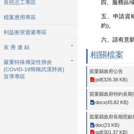
四、服務區
長照志工專區
五、申請資
檔案應用專區
約
)
。
利益衝突迴避專區
六、請有意
友 善 連 結
相關檔案
嚴重特殊傳染性肺炎
(COVID-19簡稱武漢肺炎)
苗栗縣政府公告
宣導專區
pdf(326.38 KB)
苗栗縣政府特約長期
docx(45.82 KB)
苗栗縣政府長期照顧服
doc(23 KB)
pdf(301.37 KB)