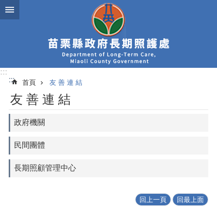
跳到主要內容區塊
:::
:::
首頁
友 善 連 結
友 善 連 結
政府機關
民間團體
長期照顧管理中心
回上一頁
回最上面