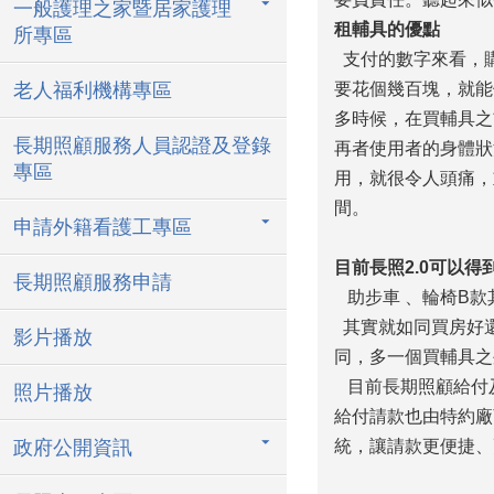
一般護理之家暨居家護理
租輔具的優點
所專區
支付的數字來看，
老人福利機構專區
要花個幾百塊，就能
多時候，在買輔具之
長期照顧服務人員認證及登錄
再者使用者的身體狀
專區
用，就很令人頭痛，
間。
申請外籍看護工專區
目前長照2.0可以
長期照顧服務申請
助步車 、輪椅B款
其實就如同買房好
影片播放
同，多一個買輔具之
目前長期照顧給付及
照片播放
給付請款也由特約廠
政府公開資訊
統，讓請款更便捷、