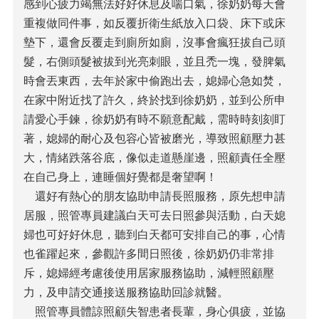
感到心疲力竭無法好好休息及喘口氣，徐奶奶每天會
重複做同件事，如反覆折衛生紙放入口袋、床下或床
墊下，還會反覆走到廁所如廁，沒事會瘋狂拔自己頭
髮，右側頭髮被拔到光亮刺眼，並且禿一塊，發脾氣
時會丟東西，去年於家中偷跑出去，媳婦心急如焚，
在家中附近找了許久，終於找到徐奶奶，並到公所申
請愛心手鍊，徐奶奶有時不願意配戴，需時時刻刻盯
著，媳婦的耐心及包容心皆被磨光，導致照顧壓力甚
大，情緒跌落谷底，像似走道懸崖邊，照顧責任全壓
在自己身上，連睡個好覺都是奢望啊！
還好有熱心的朋友協助申請長照服務，原先想申請
居服，照管專員建議白天可去日照參與活動，白天媳
婦也可好好休息，聽到白天都可安排自己的事，心情
也雀躍起來，參觀許多間日照後，徐奶奶仍非常排
斥，媳婦經考慮後使用居家服務協助，減輕照顧壓
力，及申請交通接送服務協助回診就醫。
照管專員體諒照顧失智患者長輩，身心俱疲，並協