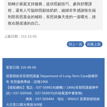
助轉介家庭支持服務，提供照顧技巧、參與舒壓課
程，還有人可協助照顧徐奶奶，媳婦非常感謝衛生福
利部長照基金的補助，長照就像天使的一道曙光，拯
救在懸崖邊的自己。
上版日期：111-11-01
回上一頁
回最上面
:::
更新日期
115-08-06
苗栗縣政府長期照護處 Department of Long-Term Care版權所
有 長照服務專線：請撥1966
【後龍總站】電話：037-558819(總機) / 1966(長期照護服務申
請) / 037-559346、037-559970(外籍看護申審業務)
傳真：037-559484 地址：356012 苗栗縣後龍鎮
大庄里21鄰光華路369號