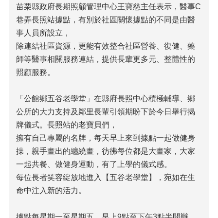
苗栗縣政府長期照顧管理中心王寶慈主任表示，醫事C
巷弄長照站據點，有別於社區關懷據點的不同是由醫
事人員所設立，
除連結社區資源，更能有效整合社區營養、復健、藥
師等醫事相關服務連結，提供長輩更多元、整體性的
照顧服務。
「公館鄉五谷老學堂」在縣府長照中心積極輔導、鄉
公所的大力支持及鄰里長輩引領期盼下於今日舉行揭
牌儀式。長照站的老寶貝們，
擁有自己專屬的名牌，每天早上來到據點一起做健身
操，親手畫出的纏繞畫，彷彿每位都是大畫家，大家
一起共餐、做健身運動，有了上學的儀式感。
每位長者笑容綻放地進入【五谷老學堂】，宛如在生
命中注入新的活力。
據點每星期一至星期五，早上9點至下午3點半開辦，