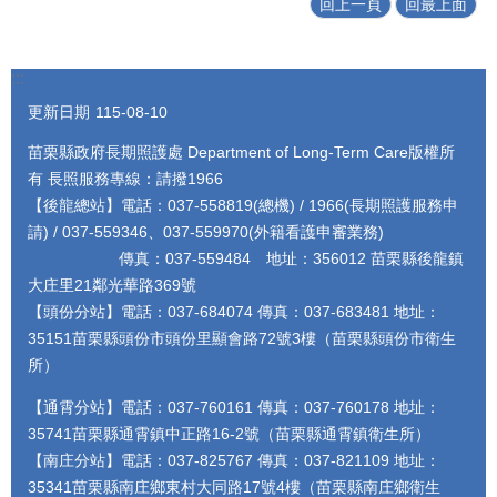
回上一頁
回最上面
:::
更新日期
115-08-10
苗栗縣政府長期照護處 Department of Long-Term Care版權所
有 長照服務專線：請撥1966
【後龍總站】電話：037-558819(總機) / 1966(長期照護服務申
請) / 037-559346、037-559970(外籍看護申審業務)
傳真：037-559484 地址：356012 苗栗縣後龍鎮
大庄里21鄰光華路369號
【頭份分站】電話：037-684074 傳真：037-683481 地址：
35151苗栗縣頭份市頭份里顯會路72號3樓（苗栗縣頭份市衛生
所）
【通霄分站】電話：037-760161 傳真：037-760178 地址：
35741苗栗縣通霄鎮中正路16-2號（苗栗縣通霄鎮衛生所）
【南庄分站】電話：037-825767 傳真：037-821109 地址：
35341苗栗縣南庄鄉東村大同路17號4樓（苗栗縣南庄鄉衛生