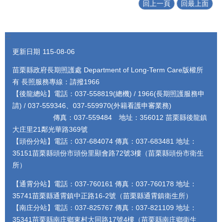
回上一頁
回最上面
:::
更新日期
115-08-06
苗栗縣政府長期照護處 Department of Long-Term Care版權所
有 長照服務專線：請撥1966
【後龍總站】電話：037-558819(總機) / 1966(長期照護服務申
請) / 037-559346、037-559970(外籍看護申審業務)
傳真：037-559484 地址：356012 苗栗縣後龍鎮
大庄里21鄰光華路369號
【頭份分站】電話：037-684074 傳真：037-683481 地址：
35151苗栗縣頭份市頭份里顯會路72號3樓（苗栗縣頭份市衛生
所）
【通霄分站】電話：037-760161 傳真：037-760178 地址：
35741苗栗縣通霄鎮中正路16-2號（苗栗縣通霄鎮衛生所）
【南庄分站】電話：037-825767 傳真：037-821109 地址：
35341苗栗縣南庄鄉東村大同路17號4樓（苗栗縣南庄鄉衛生