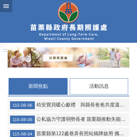
跳到主要內容區塊
:::
:::
新聞焦點
活動訊息
幼安寶貝暖心獻禮 與縣長爸爸共度溫馨父親節
115-08-06
公私協力守護弱勢長者 苗栗縣推動失能安置加碼補助 減輕家庭照顧負擔
115-08-05
苗栗縣第122處巷弄長照站揭牌啟用 攜手打造高齡友善幸福社區
115-08-04