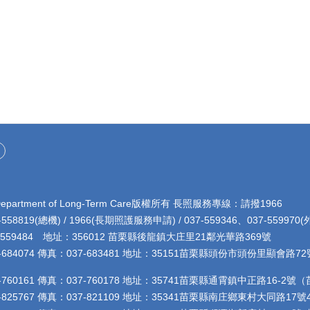
rtment of Long-Term Care版權所有 長照服務專線：請撥1966
8819(總機) / 1966(長期照護服務申請) / 037-559346、037-5599
4 地址：356012 苗栗縣後龍鎮大庄里21鄰光華路369號
684074 傳真：037-683481 地址：35151苗栗縣頭份市頭份里顯會
760161 傳真：037-760178 地址：35741苗栗縣通霄鎮中正路16-
825767 傳真：037-821109 地址：35341苗栗縣南庄鄉東村大同路