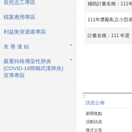
長照志工專區
補助計畫名稱：111
檔案應用專區
111年獎勵私立小
利益衝突迴避專區
計畫名稱：111 年
友 善 連 結
嚴重特殊傳染性肺炎
(COVID-19簡稱武漢肺炎)
宣導專區
:::
訊息公佈
新聞焦點
活動訊息
徵才公告